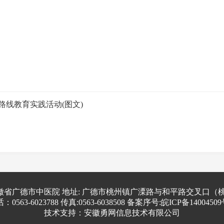
路线教育实践活动(图文)
徽省广德市中医院 地址: 广德市桃州镇广溧路与和平路交叉口（
：0563-6023788 传真:0563-6038508 备案序号:皖ICP备14004509
技术支持：安徽勇网信息技术有限公司